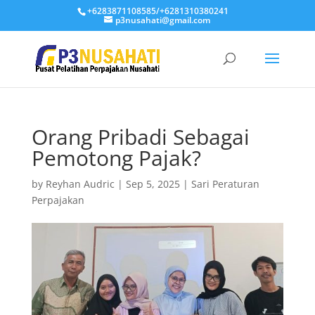
+6283871108585/+6281310380241
p3nusahati@gmail.com
Orang Pribadi Sebagai
Pemotong Pajak?
by
Reyhan Audric
|
Sep 5, 2025
|
Sari Peraturan
Perpajakan