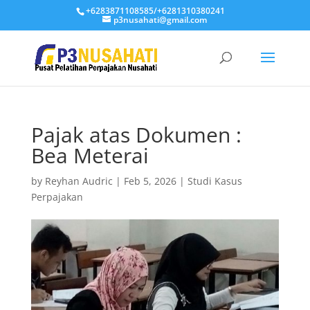
+6283871108585/+6281310380241
p3nusahati@gmail.com
Pajak atas Dokumen :
Bea Meterai
by
Reyhan Audric
|
Feb 5, 2026
|
Studi Kasus
Perpajakan