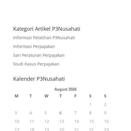
Kategori Artikel P3Nusahati
Informasi Pelatihan P3Nusahati
Informasi Perpajakan
Sari Peraturan Perpajakan
Studi Kasus Perpajakan
Kalender P3Nusahati
August 2026
M
T
W
T
F
S
S
1
2
3
4
5
6
7
8
9
10
11
12
13
14
15
16
17
18
19
20
21
22
23