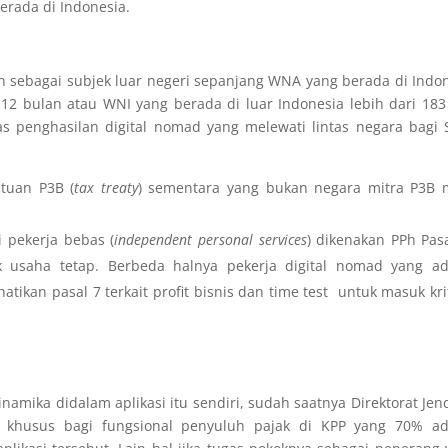
erada di Indonesia.
an sebagai subjek luar negeri sepanjang WNA yang berada di Indo
 12 bulan atau WNI yang berada di luar Indonesia lebih dari 183
s penghasilan digital nomad yang melewati lintas negara bagi
tuan P3B (
tax treaty
) sementara yang bukan negara mitra P3B 
i pekerja bebas (
independent personal services
) dikenakan PPh Pas
k usaha tetap. Berbeda halnya pekerja digital nomad yang ad
kan pasal 7 terkait profit bisnis dan time test untuk masuk kri
inamika didalam aplikasi itu sendiri, sudah saatnya Direktorat Jen
d khusus bagi fungsional penyuluh pajak di KPP yang 70% ad