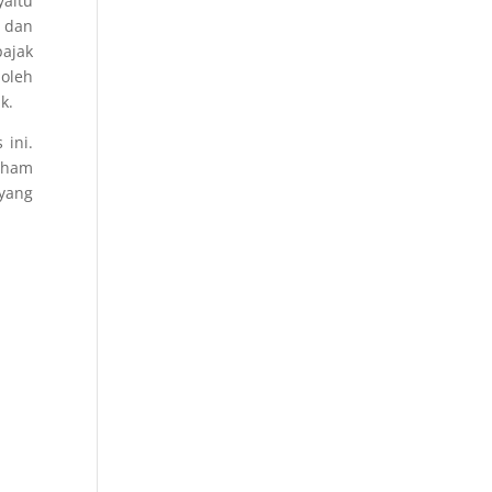
yaitu
 dan
ajak
oleh
k.
 ini.
aham
yang