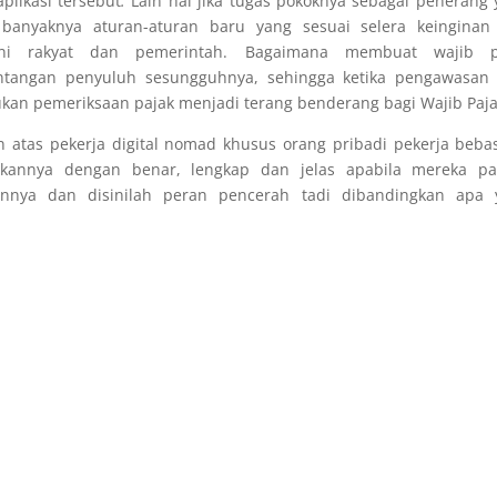
plikasi tersebut
.
Lain hal jika tugas pokoknya sebagai penerang 
banyaknya aturan-aturan baru yang sesuai selera keinginan
i rakyat dan pemerintah. Bagaimana membuat wajib p
tantangan penyuluh sesungguhnya, sehingga ketika pengawasan 
ukan pemeriksaan pajak menjadi terang benderang bagi Wajib Paja
atas pekerja digital nomad khusus orang pribadi pekerja bebas
akannya dengan benar, lengkap dan jelas apabila mereka p
nnya dan disinilah peran pencerah tadi dibandingkan apa 