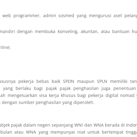
pas, web programmer, admin sosmed yang mengurusi aset pelan
ra mandiri dengan membuka konseling, akuntan, atau bantuan h
nline;
hususnya pekerja bebas baik SPDN maupun SPLN memiliki tan
em yang berlaku bagi pajak pajak penghasilan juga penentuan
ah mengeluarkan visa kerja khusus bagi pekerja digital nomad
 dengan sumber penghasilan yang diperoleh.
 subjek pajak dalam negeri sepanjang WNI dan WNA berada di Indo
2 bulan atau WNA yang mempunyai niat untuk bertempat tingga