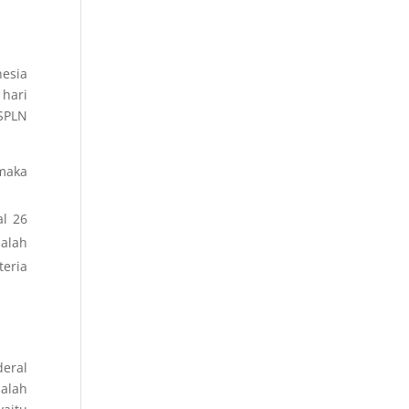
nesia
 hari
 SPLN
maka
al 26
alah
teria
deral
alah