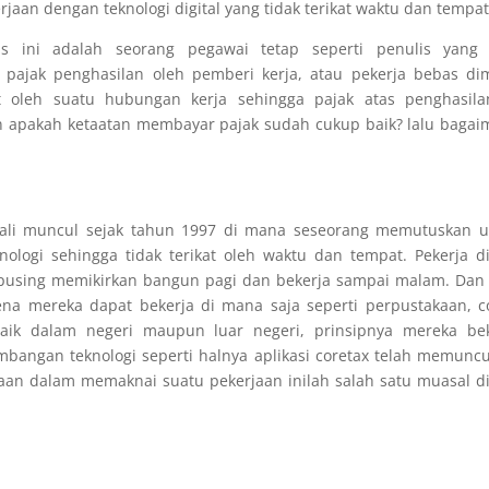
aan dengan teknologi digital yang tidak terikat waktu dan tempat
nis ini adalah seorang pegawai tetap seperti penulis yang 
 pajak penghasilan oleh pemberi kerja, atau pekerja bebas di
t oleh suatu hubungan kerja sehingga pajak atas penghasila
n apakah ketaatan membayar pajak sudah cukup baik? lalu baga
 kali muncul sejak tahun 1997 di mana seseorang memutuskan u
logi sehingga tidak terikat oleh waktu dan tempat. Pekerja di
pusing memikirkan bangun pagi dan bekerja sampai malam. Dan 
rena mereka dapat bekerja di mana saja seperti perpustakaan, c
ik dalam negeri maupun luar negeri, prinsipnya mereka bek
mbangan teknologi seperti halnya aplikasi coretax telah memunc
aan dalam memaknai suatu pekerjaan inilah salah satu muasal di