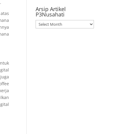
.
Arsip Artikel
atas
P3Nusahati
mana
Arsip
nnya
Artikel
imana
P3Nusahati
ntuk
gital
juga
offee
erja
ulkan
gital