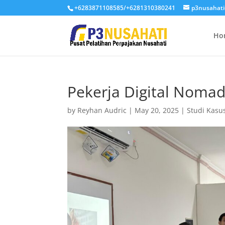
+6283871108585/+6281310380241
p3nusahat
Ho
Pekerja Digital Noma
by
Reyhan Audric
|
May 20, 2025
|
Studi Kasu