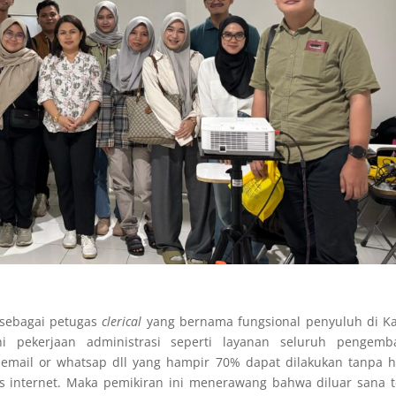
 sebagai petugas
clerical
yang bernama fungsional penyuluh di K
 pekerjaan administrasi seperti layanan seluruh pengemba
 email or whatsap dll yang hampir 70% dapat dilakukan tanpa 
s internet. Maka pemikiran ini menerawang bahwa diluar sana 