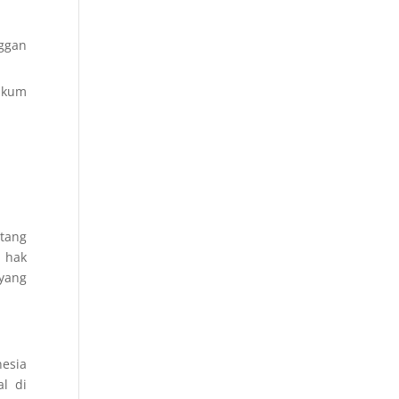
ggan
ukum
tang
 hak
 yang
nesia
l di