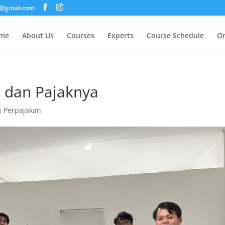
i@gmail.com
me
About Us
Courses
Experts
Course Schedule
On
d dan Pajaknya
s Perpajakan