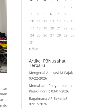
1
2
3
4
5
6
7
8
9
10
11
12
13
14
15
16
17
18
19
20
21
22
23
24
25
26
27
28
29
30
31
« Mar
Artikel P3Nusahati
Terbaru
Mengenal Aplikasi M-Pajak
03/22/2026
Memahami Pengembalian
antor
Pajak (PYSTT)
03/07/2026
lian
Bagaimana AR Bekerja?
harus
02/17/2026
tentu