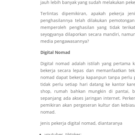
jauh lebih banyak yang sudah melakukan pekerj
Terlintas dipemikiran, apakah pekerja je
penghasilannya telah dilakukan pemotongan
memperoleh penghasilan yang tidak terika
seyogyanya dilaporkan secara mandiri, namu
media pengawasannya?
Digital Nomad
Digital nomad adalah istilah yang pertama
bekerja secara lepas dan memanfaatkan tekno
nomad dapat bekerja kapanpun tanpa perlu 
tidak perlu setiap hari datang ke kantor ka
shop, rumah bahkan mungkin di pantai, ba
sepanjang ada akses jaringan internet.
Perke
pemikiran akan pergeseran kultur dan kebias
nomad.
Jenis pekerja digital nomad, diantaranya
youtuber, tiktoker;