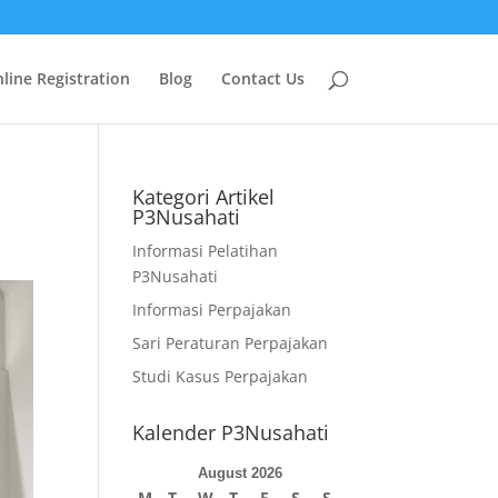
line Registration
Blog
Contact Us
Kategori Artikel
P3Nusahati
Informasi Pelatihan
P3Nusahati
Informasi Perpajakan
Sari Peraturan Perpajakan
Studi Kasus Perpajakan
Kalender P3Nusahati
August 2026
M
T
W
T
F
S
S