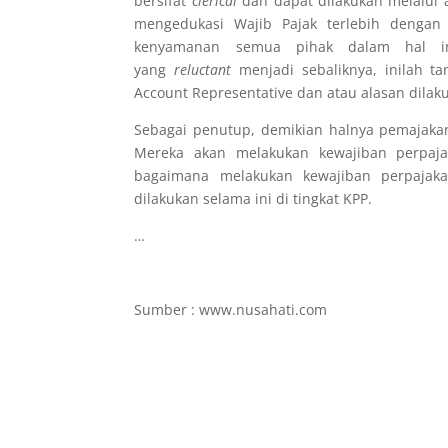
bersifat
clerical
dan dapat dilakukan melalui a
mengedukasi Wajib Pajak terlebih dengan 
kenyamanan semua pihak dalam hal in
yang
reluctant
menjadi sebaliknya, inilah 
Account Representative dan atau alasan dilak
Sebagai penutup, demikian halnya pemajakan 
Mereka akan melakukan kewajiban perpaj
bagaimana melakukan kewajiban perpajaka
dilakukan selama ini di tingkat KPP.
…
Sumber : www.nusahati.com