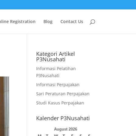
line Registration
Blog
Contact Us
Kategori Artikel
P3Nusahati
Informasi Pelatihan
P3Nusahati
Informasi Perpajakan
Sari Peraturan Perpajakan
Studi Kasus Perpajakan
Kalender P3Nusahati
August 2026
M
T
W
T
F
S
S