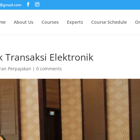
i@gmail.com
me
About Us
Courses
Experts
Course Schedule
On
k Transaksi Elektronik
uran Perpajakan
|
0 comments