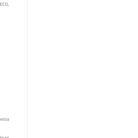
ECD,
nesia
diran