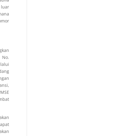
 luar
imana
nomor
gkan
 No.
alui
ndang
ngan
nsi,
 PMSE
mbat
akan
dapat
nakan