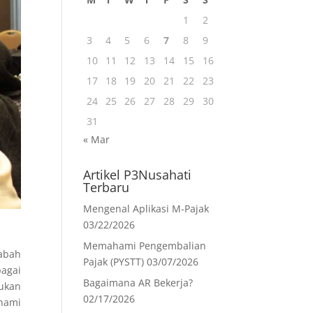
1
2
3
4
5
6
7
8
9
10
11
12
13
14
15
16
17
18
19
20
21
22
23
24
25
26
27
28
29
30
31
« Mar
Artikel P3Nusahati
Terbaru
Mengenal Aplikasi M-Pajak
03/22/2026
Memahami Pengembalian
Wabah
Pajak (PYSTT)
03/07/2026
bagai
Bagaimana AR Bekerja?
kukan
02/17/2026
ahami