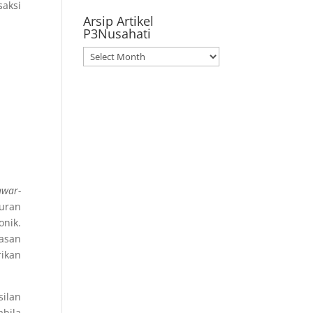
saksi
Arsip Artikel
P3Nusahati
Arsip
Artikel
P3Nusahati
awar-
turan
onik.
asan
rikan
silan
abila