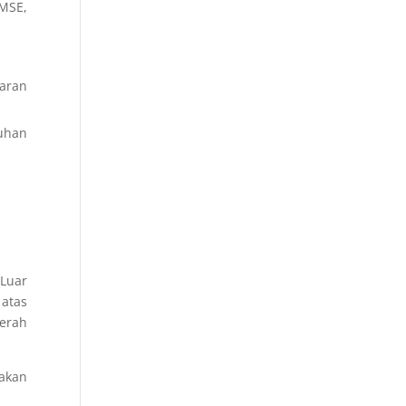
PMSE,
aran
ruhan
 Luar
atas
aerah
 akan