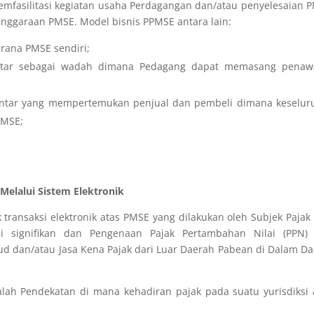
emfasilitasi kegiatan usaha Perdagangan dan/atau penyelesaian 
enggaraan PMSE. Model bisnis PPMSE antara lain:
arana PMSE sendiri;
lantar sebagai wadah dimana Pedagang dapat memasang penaw
pelantar yang mempertemukan penjual dan pembeli dimana keselu
PMSE;
Melalui Sistem Elektronik
 transaksi elektronik atas PMSE yang dilakukan oleh Subjek Pajak
 signifikan
dan Pengenaan Pajak Pertambahan Nilai (PPN) 
d dan/atau Jasa Kena Pajak dari Luar Daerah Pabean di Dalam D
alah Pendekatan di mana kehadiran pajak pada suatu yurisdiksi