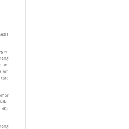
nesia
egeri
orang
dalam
dalam
 tata
omor
Nilai
 40).
orang