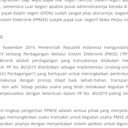
, sementara Luar Negeri apabila pusat administrasinya berada di
ek pajak dalam negeri (SPDN) sudah sangat jelas aturannya, baga
stem Elektronik (PPMSE) subjek pajak luar negeri? Maka Perpu 
E)
25 November 2019, Pemerintah Republik Indonesia mengundan
 tentang Perdagangan Melalui Sistem Elektronik (PMSE) (“PP
ektronik adalah perdagangan yang transaksinya dilakukan mel
nik. PP No. 80/2019 diterbitkan sebagai implementasi Undang-U
UU Perdagangan”) yang bertujuan untuk meningkatkan perlindu
unya dengan prinsip itikad baik, kehati-hatian, transpara
, dan adil. Setiap pelaku usaha yang telah melakukan kegiatan
enyesuaikan dengan ketentuan dalam PP No. 80/2019 paling la
lam lingkup pengertian PPMSE adalah semua pihak yang menyedi
ingga memungkinkan suatu transaksi untuk kegiatan usaha PMSE 
garakan jasanya dengan menyediakan sistem aplikasi untuk digu