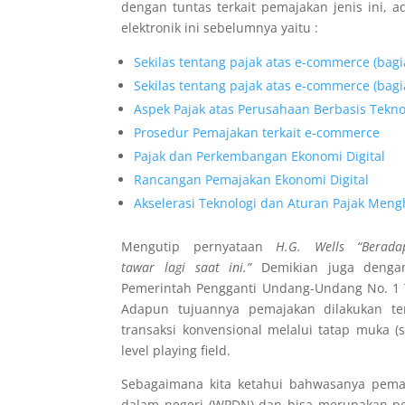
dengan tuntas terkait pemajakan jenis ini, 
elektronik ini sebelumnya yaitu :
Sekilas tentang pajak atas e-commerce (bagi
Sekilas tentang pajak atas e-commerce (bagi
Aspek Pajak atas Perusahaan Berbasis Tekno
Prosedur Pemajakan terkait e-commerce
Pajak dan Perkembangan Ekonomi Digital
Rancangan Pemajakan Ekonomi Digital
Akselerasi Teknologi dan Aturan Pajak Meng
Mengutip pernyataan
H.G. Wells “Beradap
tawar
lagi
saat
ini.”
Demikian juga dengan
Pemerintah Pengganti Undang-Undang No. 1 T
Adapun tujuannya pemajakan dilakukan te
transaksi konvensional melalui tatap muka (
level playing field.
Sebagaimana kita ketahui
bahwasanya pemaja
dalam negeri (WPDN) dan bisa merupakan pen