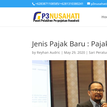
+6283871108585/+6281310380241
p3nusahat
Ho
Jenis Pajak Baru : Paja
by
Reyhan Audric
|
May 29, 2020
|
Sari Perat