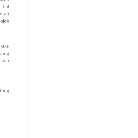
m hal
ntah
ajak
 PMSE
gsung
silan
tang