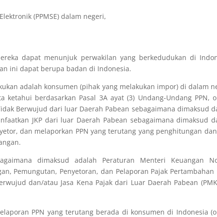
lektronik (PPMSE) dalam negeri,
, mereka dapat menunjuk perwakilan yang berkedudukan di Indo
an ini dapat berupa badan di Indonesia.
lakukan adalah konsumen (pihak yang melakukan impor) di dalam n
ita ketahui berdasarkan Pasal 3A ayat (3) Undang-Undang PPN, 
Tidak Berwujud dari luar Daerah Pabean sebagaimana dimaksud 
manfaatkan JKP dari luar Daerah Pabean sebagaimana dimaksud 
nyetor, dan melaporkan PPN yang terutang yang penghitungan dan
angan.
bagaimana dimaksud adalah Peraturan Menteri Keuangan N
gan, Pemungutan, Penyetoran, dan Pelaporan Pajak Pertambahan 
erwujud dan/atau Jasa Kena Pajak dari Luar Daerah Pabean (PMK
elaporan PPN yang terutang berada di konsumen di Indonesia (