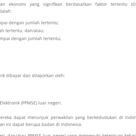
an ekonomi yang signifikan berdasarkan faktor tertentu (O
dalah:
mpai dengan jumlah tertentu;
h tertentu; dan/atau;
sampai dengan jumlah tertentu;
nik dibayar dan dilaporkan oleh:
lektronik (PPMSE) luar negeri.
, mereka dapat menunjuk perwakilan yang berkedudukan di Indo
an ini dapat berupa badan di Indonesia.
geri, dan/atau PPMSE luar negeri yang memenuhi ketentuan keha