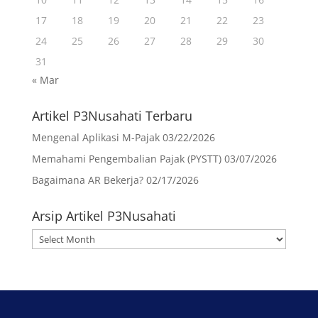
17
18
19
20
21
22
23
24
25
26
27
28
29
30
31
« Mar
Artikel P3Nusahati Terbaru
Mengenal Aplikasi M-Pajak
03/22/2026
Memahami Pengembalian Pajak (PYSTT)
03/07/2026
Bagaimana AR Bekerja?
02/17/2026
Arsip Artikel P3Nusahati
Arsip
Artikel
P3Nusahati