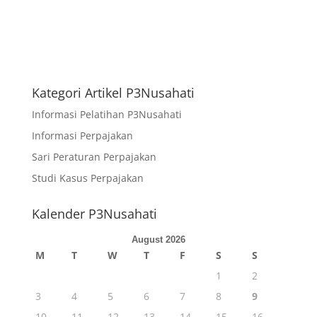
A
l
t
e
r
Kategori Artikel P3Nusahati
n
a
Informasi Pelatihan P3Nusahati
t
Informasi Perpajakan
i
Sari Peraturan Perpajakan
v
e
Studi Kasus Perpajakan
:
Kalender P3Nusahati
August 2026
M
T
W
T
F
S
S
1
2
3
4
5
6
7
8
9
10
11
12
13
14
15
16