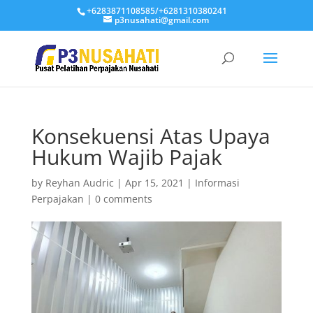
+6283871108585/+6281310380241
p3nusahati@gmail.com
Konsekuensi Atas Upaya
Hukum Wajib Pajak
by
Reyhan Audric
|
Apr 15, 2021
|
Informasi
Perpajakan
|
0 comments