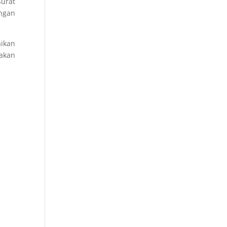
urat
ngan
ikan
akan