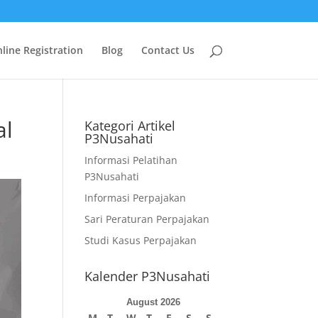
line Registration
Blog
Contact Us
al
Kategori Artikel
P3Nusahati
Informasi Pelatihan
P3Nusahati
Informasi Perpajakan
Sari Peraturan Perpajakan
Studi Kasus Perpajakan
Kalender P3Nusahati
August 2026
M
T
W
T
F
S
S