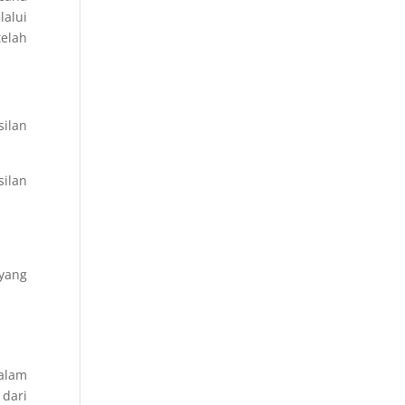
alui
elah
ilan
ilan
yang
dalam
 dari