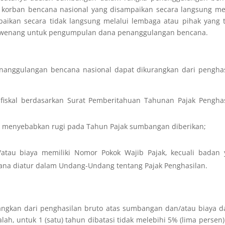
korban bencana nasional yang disampaikan secara langsung mel
ikan secara tidak langsung melalui lembaga atau pihak yang t
berwenang untuk pengumpulan dana penanggulangan bencana.
anggulangan bencana nasional dapat dikurangkan dari penghas
fiskal berdasarkan Surat Pemberitahuan Tahunan Pajak Penghas
 menyebabkan rugi pada Tahun Pajak sumbangan diberikan;
au biaya memiliki Nomor Pokok Wajib Pajak, kecuali badan 
mana diatur dalam Undang-Undang tentang Pajak Penghasilan.
angkan dari penghasilan bruto atas sumbangan dan/atau biaya 
h, untuk 1 (satu) tahun dibatasi tidak melebihi 5% (lima persen)