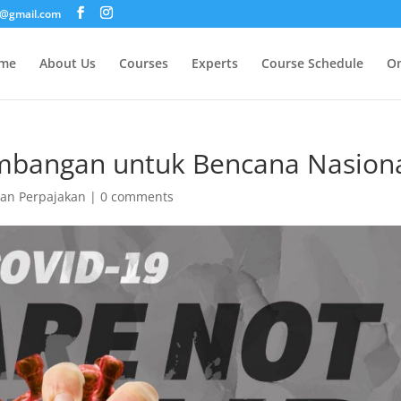
i@gmail.com
me
About Us
Courses
Experts
Course Schedule
On
umbangan untuk Bencana Nasion
ran Perpajakan
|
0 comments