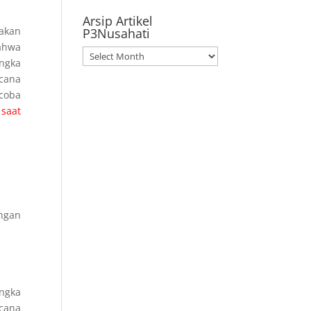
Arsip Artikel
jakan
P3Nusahati
bahwa
Arsip
angka
Artikel
cana
P3Nusahati
coba
 saat
ngan
angka
cana