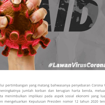
alui pertimbangan yang matang bahwasanya penyebaran Corona V
meningkatnya jumlah korban dan kerugian harta benda, melua
ta menimbulkan implikasi pada aspek sosial ekonomi yang lua
den mengeluarkan Keputusan Presiden nomor 12 tahun 2020 ten