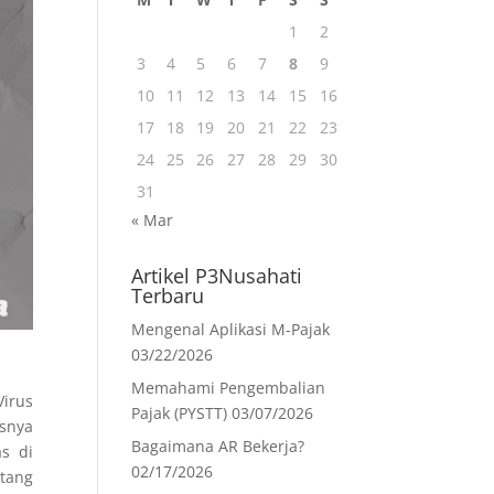
1
2
3
4
5
6
7
8
9
10
11
12
13
14
15
16
17
18
19
20
21
22
23
24
25
26
27
28
29
30
31
« Mar
Artikel P3Nusahati
Terbaru
Mengenal Aplikasi M-Pajak
03/22/2026
Memahami Pengembalian
irus
Pajak (PYSTT)
03/07/2026
snya
Bagaimana AR Bekerja?
s di
02/17/2026
tang