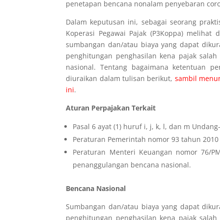
penetapan bencana nonalam penyebaran corona
Dalam keputusan ini, sebagai seorang prakti
Koperasi Pegawai Pajak (P3Koppa) melihat d
sumbangan dan/atau biaya yang dapat dikur
penghitungan penghasilan kena pajak salah 
nasional. Tentang bagaimana ketentuan pe
diuraikan dalam tulisan berikut,
sambil menun
ini
.
Aturan Perpajakan Terkait
Pasal 6 ayat (1) huruf i, j, k, l, dan m Unda
Peraturan Pemerintah nomor 93 tahun 201
Peraturan Menteri Keuangan nomor 76/PM
penanggulangan bencana nasional.
Bencana Nasional
Sumbangan dan/atau biaya yang dapat dikur
penghitungan penghasilan kena pajak sala