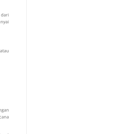
dari
unyai
atau
ngan
cana