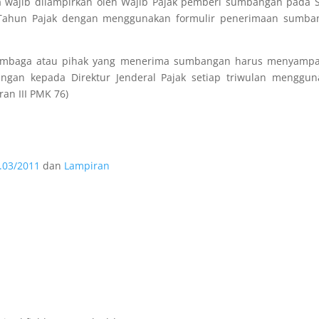
 wajib dilampirkan oleh Wajib Pajak pemberi sumbangan pada S
 Tahun Pajak dengan menggunakan formulir penerimaan sumba
embaga atau pihak yang menerima sumbangan harus menyampa
gan kepada Direktur Jenderal Pajak setiap triwulan menggun
an III PMK 76)
.03/2011
dan
Lampiran