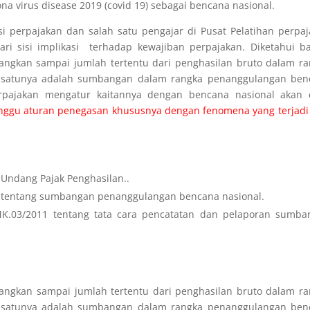
 virus disease 2019 (covid 19) sebagai bencana nasional.
si perpajakan dan salah satu pengajar di Pusat Pelatihan perpa
ari sisi implikasi terhadap kewajiban perpajakan. Diketahui 
angkan sampai jumlah tertentu dari penghasilan bruto dalam r
satunya adalah s
umbangan dalam rangka penanggulangan ben
rpajakan mengatur kaitannya dengan bencana nasional akan 
ggu aturan penegasan khususnya dengan fenomena yang terjadi
ng-Undang Pajak Penghasilan..
0 tentang sumbangan penanggulangan bencana nasional.
K.03/2011 tentang tata cara pencatatan dan pelaporan sumba
angkan sampai jumlah tertentu dari penghasilan bruto dalam r
h satunya adalah sumbangan dalam rangka penanggulangan ben