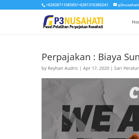
+6283871108585/+6281310380241
p3nusahat
Ho
Perpajakan : Biaya S
by
Reyhan Audric
|
Apr 17, 2020
|
Sari Peratu