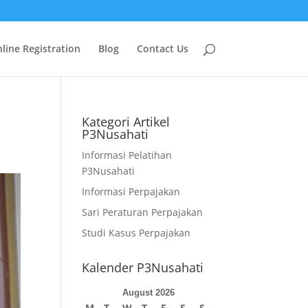
line Registration
Blog
Contact Us
Kategori Artikel
P3Nusahati
Informasi Pelatihan
P3Nusahati
Informasi Perpajakan
Sari Peraturan Perpajakan
Studi Kasus Perpajakan
Kalender P3Nusahati
August 2026
M
T
W
T
F
S
S