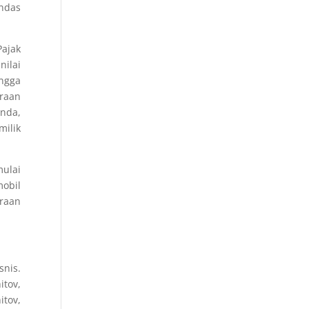
andas
Pajak
nilai
ingga
araan
anda,
ilik
mulai
obil
araan
snis.
itov,
tov,