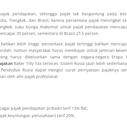
 pajak pendapatan, sehingga pajak tak bergantung pada bes
ia, Tiongkok, dan Brasil, karena persentase pajak meningkat se
iongkok, suku bunga maksimal untuk pajak pendapatan mencapa
 mencapai 30 persen, sementara di Brazil 27,5 persen.
bahkan lebih tinggi: persentase pajak tertinggi bahkan mencap
k rendah, namun masyarakat harus membayar untuk jaminan kese
yang harus dikeluarkan sama dengan negara-negara Eropa la
ajakan
Baker Tilly Tax Services
. Sistem Rusia jauh lebih sederhan
 Penduduk Rusia dapat mengisi surat pernyataan pajaknya send
an oleh ahli pajak profesional.
agai pajak pendapatan pribadi) tarif 13% flat;
ajak keuntungan perusahaan) tarif 20%;