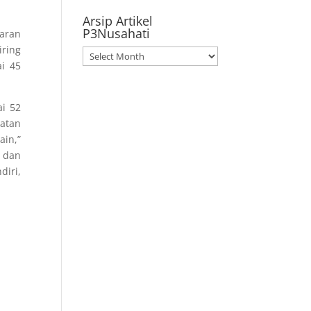
Arsip Artikel
P3Nusahati
aran
iring
Arsip
i 45
Artikel
P3Nusahati
ai 52
hatan
in,”
a dan
iri,