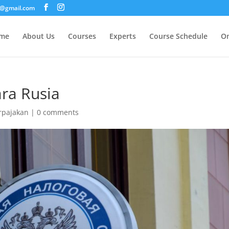
i@gmail.com
me
About Us
Courses
Experts
Course Schedule
On
ara Rusia
rpajakan
|
0 comments