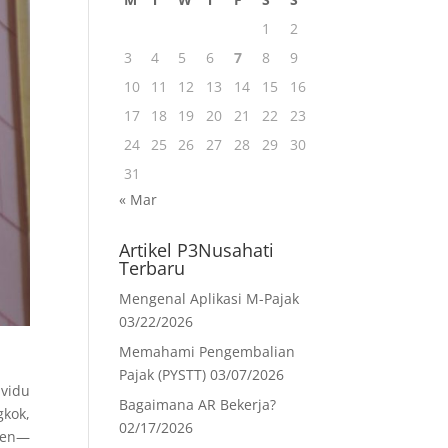
1
2
3
4
5
6
7
8
9
10
11
12
13
14
15
16
17
18
19
20
21
22
23
24
25
26
27
28
29
30
31
« Mar
Artikel P3Nusahati
Terbaru
Mengenal Aplikasi M-Pajak
03/22/2026
Memahami Pengembalian
Pajak (PYSTT)
03/07/2026
ividu
Bagaimana AR Bekerja?
gkok,
02/17/2026
rsen—