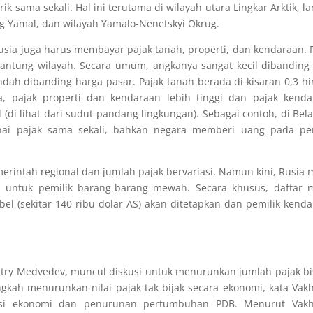
arik sama sekali. Hal ini terutama di wilayah utara Lingkar Arktik, l
ng Yamal, dan wilayah Yamalo-Nenetskyi Okrug.
usia juga harus membayar pajak tanah, properti, dan kendaraan. 
rgantung wilayah. Secara umum, angkanya sangat kecil dibanding 
rendah dibanding harga pasar. Pajak tanah berada di kisaran 0,3 h
pa, pajak properti dan kendaraan lebih tinggi dan pajak kend
 (di lihat dari sudut pandang lingkungan). Sebagai contoh, di Bel
nai pajak sama sekali, bahkan negara memberi uang pada pem
erintah regional dan jumlah pajak bervariasi. Namun kini, Rusia 
 untuk pemilik barang-barang mewah. Secara khusus, daftar m
bel (sekitar 140 ribu dolar AS) akan ditetapkan dan pemilik kend
try Medvedev, muncul diskusi untuk menurunkan jumlah pajak bi
angkah menurunkan nilai pajak tak bijak secara ekonomi, kata Vakh
si ekonomi dan penurunan pertumbuhan PDB. Menurut Vakhi