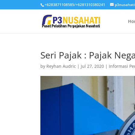
+6283871108585/+6281310380241
p3nusahat
Ho
Seri Pajak : Pajak Neg
by
Reyhan Audric
|
Jul 27, 2020
|
Informasi Pe