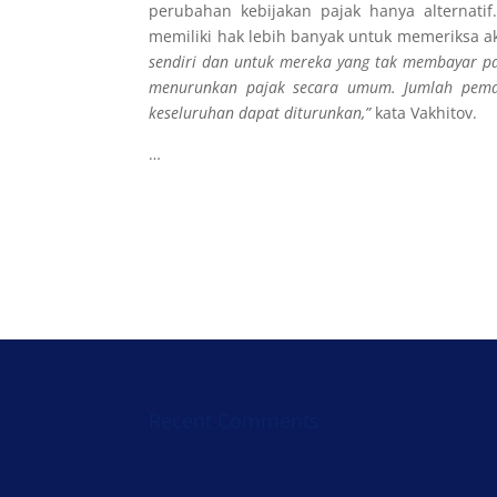
perubahan kebijakan pajak hanya alternatif
memiliki hak lebih banyak untuk memeriksa ak
sendiri dan untuk mereka yang tak membayar pa
menurunkan pajak secara umum. Jumlah pemas
keseluruhan dapat diturunkan,”
kata Vakhitov.
…
Recent Comments