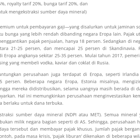
, royalty tarif 20%, bunga tarif 20%, dan
untuk mengekstraksi sumber daya mineral)
emium untuk pembayaran gaji—yang disalurkan untuk jaminan so
ku bunga yang lebih rendah dibanding negara Eropa lain. Pajak 
 menggantikan pajak penjualan, hanya 18 persen. Sedangkan di ne
ntara 21-25 persen, dan mencapai 25 persen di Skandinavia. P
 Eropa angkanya sekitar 25-35 persen. Mulai tahun 2017, pemer
ng yang membeli vodka, kaviar dan coklat di Rusia.
tungkan perusahaan juga terdapat di Eropa, seperti Irlandia
 persen. Beberapa negara Eropa, Estonia misalnya, mengizi
gga mereka didistribusikan, selama uangnya masih berada di d
ayarkan. Hal ini memungkinkan perusahaan menginvestasikan ke
a berlaku untuk dana terbuka.
 ekstraksi sumber daya mineral (NDPI atau MET). Semua mineral
 bukan milik negara bagian seperti di AS. Sehingga, perusahaan 
daya tersebut dan membayar pajak khusus. Jumlah pajak bergan
ntoh, pada masa krisis, ‘pajak liburan’ dikenakan di beberapa wi