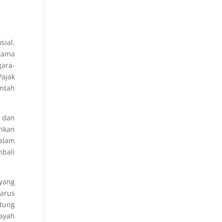
sial.
utama
gara-
ajak
intah
 dan
nkan
alam
mbali
 yang
harus
tung
layah