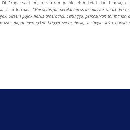
. Di Eropa saat ini, peraturan pajak lebih ketat dan lembaga 
urasi informasi.
“Masalahnya, mereka harus membayar untuk diri m
jak. Sistem pajak harus diperbaiki. Sehingga, pemasukan tambahan 
ukan dapat meningkat hingga separuhnya, sehingga suku bunga 