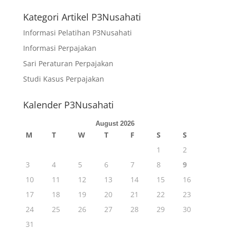
r
Kategori Artikel P3Nusahati
n
a
Informasi Pelatihan P3Nusahati
t
Informasi Perpajakan
i
Sari Peraturan Perpajakan
v
e
Studi Kasus Perpajakan
:
Kalender P3Nusahati
August 2026
M
T
W
T
F
S
S
1
2
3
4
5
6
7
8
9
10
11
12
13
14
15
16
17
18
19
20
21
22
23
24
25
26
27
28
29
30
31