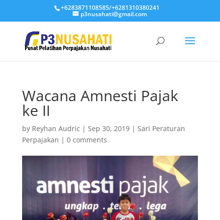
+6283871108585/+6281310380241
p3nusahati@gmail.com
Wacana Amnesti Pajak
ke II
by
Reyhan Audric
|
Sep 30, 2019
|
Sari Peraturan
Perpajakan
|
0 comments