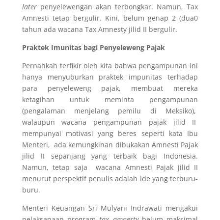
later
penyelewengan akan terbongkar. Namun, Tax
Amnesti tetap bergulir. Kini, belum genap 2 (dua0
tahun ada wacana Tax Amnesty jilid II bergulir.
Praktek Imunitas bagi Penyeleweng Pajak
Pernahkah terfikir oleh kita bahwa pengampunan ini
hanya menyuburkan praktek impunitas terhadap
para penyeleweng pajak, membuat mereka
ketagihan untuk meminta pengampunan
(pengalaman menjelang pemilu di Meksiko),
walaupun wacana pengampunan pajak jilid II
mempunyai motivasi yang beres seperti kata Ibu
Menteri, ada kemungkinan dibukakan Amnesti Pajak
jilid II sepanjang yang terbaik bagi Indonesia.
Namun, tetap saja wacana Amnesti Pajak jilid II
menurut perspektif penulis adalah ide yang terburu-
buru.
Menteri Keuangan Sri Mulyani Indrawati mengakui
pelaksanaan program
tax amnesty
belum maksimal