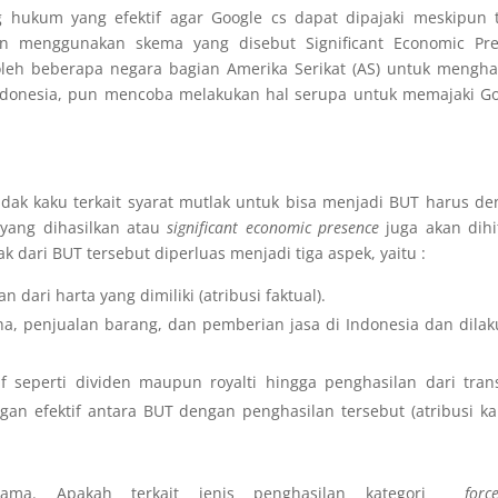
 hukum yang efektif agar Google cs dapat dipajaki meskipun t
n menggunakan skema yang disebut Significant Economic Pre
 oleh beberapa negara bagian Amerika Serikat (AS) untuk mengh
ndonesia, pun mencoba melakukan hal serupa untuk memajaki Go
dak kaku terkait syarat mutlak untuk bisa menjadi BUT harus d
 yang dihasilkan atau
significant economic presence
juga akan dihi
dari BUT tersebut diperluas menjadi tiga aspek, yaitu :
 dari harta yang dimiliki (atribusi faktual).
aha, penjualan barang, dan pemberian jasa di Indonesia dan dila
f seperti dividen maupun royalti hingga penghasilan dari tran
gan efektif antara BUT dengan penghasilan tersebut (atribusi k
rsama. Apakah terkait jenis penghasilan kategori
forc