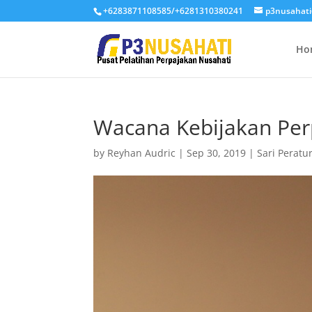
+6283871108585/+6281310380241
p3nusahat
Ho
Wacana Kebijakan Perp
by
Reyhan Audric
|
Sep 30, 2019
|
Sari Peratu