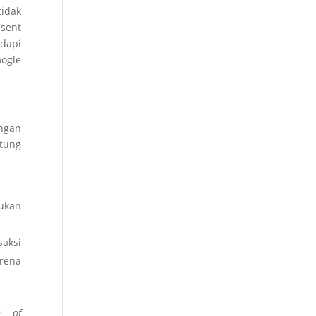
idak
sent
adapi
ogle
engan
tung
kukan
saksi
arena
e of