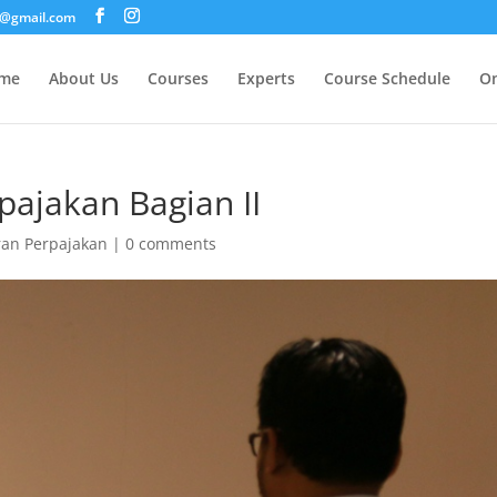
i@gmail.com
me
About Us
Courses
Experts
Course Schedule
On
ajakan Bagian II
ran Perpajakan
|
0 comments