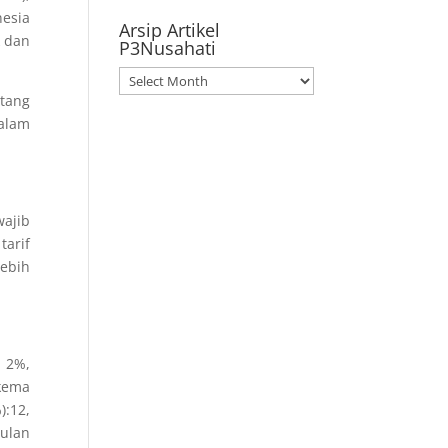
nesia
Arsip Artikel
k dan
P3Nusahati
Arsip
Artikel
tang
P3Nusahati
alam
wajib
tarif
lebih
 2%,
kema
):12,
bulan