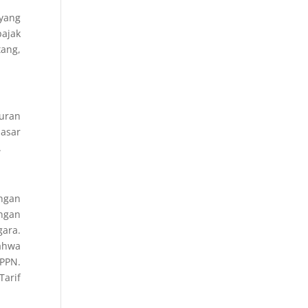
yang
pajak
tang,
turan
asar
.
ngan
ngan
ara.
ahwa
 PPN.
Tarif