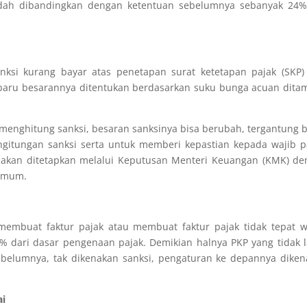
ndah dibandingkan dengan ketentuan sebelumnya sebanyak 24%
ksi kurang bayar atas penetapan surat ketetapan pajak (SKP) 
baru besarannya ditentukan berdasarkan suku bunga acuan dita
enghitung sanksi, besaran sanksinya bisa berubah, tergantung 
ngitungan sanksi serta untuk memberi kepastian kepada wajib p
 akan ditetapkan melalui Keputusan Menteri Keuangan (KMK) de
 umum.
 membuat faktur pajak atau membuat faktur pajak tidak tepat 
% dari dasar pengenaan pajak. Demikian halnya PKP yang tidak 
ebelumnya, tak dikenakan sanksi, pengaturan ke depannya dike
ai