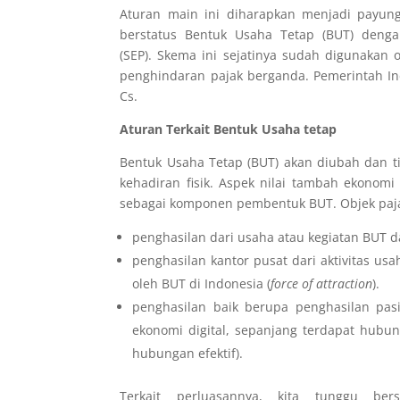
Aturan main ini diharapkan menjadi payung
berstatus Bentuk Usaha Tetap (BUT) denga
(SEP). Skema ini sejatinya sudah digunakan
penghindaran pajak berganda. Pemerintah I
Cs.
Aturan Terkait Bentuk Usaha tetap
Bentuk Usaha Tetap (BUT) akan diubah dan ti
kehadiran fisik. Aspek nilai tambah ekonomi
sebagai komponen pembentuk BUT. Objek pajak 
penghasilan dari usaha atau kegiatan BUT dan
penghasilan kantor pusat dari aktivitas us
oleh BUT di Indonesia (
force of attraction
).
penghasilan baik berupa penghasilan pasi
ekonomi digital, sepanjang terdapat hubun
hubungan efektif).
Terkait perluasannya, kita tunggu be