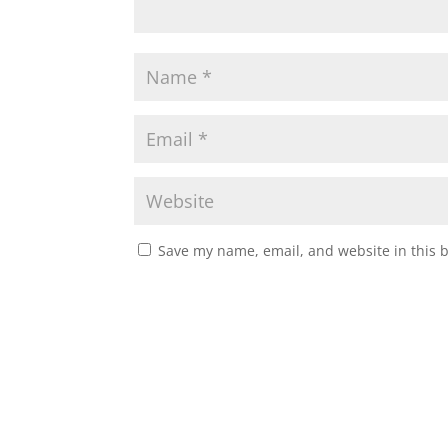
Save my name, email, and website in this 
A
l
t
e
r