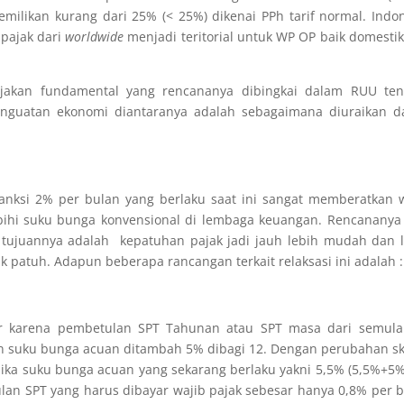
ilikan kurang dari 25% (< 25%) dikenai PPh tarif normal. Indo
pajak dari
worldwide
menjadi teritorial untuk WP OP baik domesti
jakan fundamental yang rencananya dibingkai dalam RUU ten
penguatan ekonomi diantaranya adalah sebagaimana diuraikan d
anksi 2% per bulan yang berlaku saat ini sangat memberatkan 
bihi suku bunga konvensional di lembaga keuangan. Rencananya 
 tujuannya adalah kepatuhan pajak jadi jauh lebih mudah dan 
k patuh. Adapun beberapa rancangan terkait relaksasi ini adalah :
r karena pembetulan SPT Tahunan atau SPT masa dari semula
 suku bunga acuan ditambah 5% dibagi 12. Dengan perubahan s
 jika suku bunga acuan yang sekarang berlaku yakni 5,5% (5,5%+5%
lan SPT yang harus dibayar wajib pajak sebesar hanya 0,8% per 