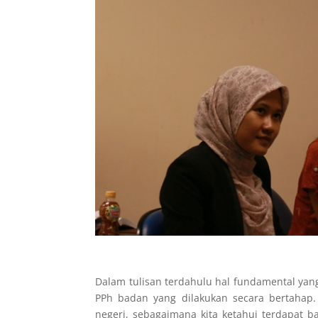
Dalam tulisan terdahulu hal fundamental yan
PPh badan yang dilakukan secara bertahap.
negeri, sebagaimana kita ketahui terdapat 