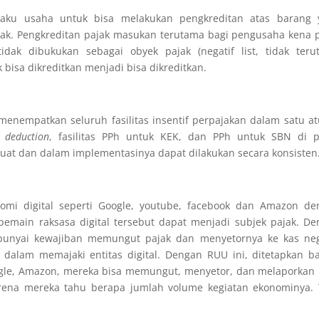
aku usaha untuk bisa melakukan pengkreditan atas barang 
jak. Pengkreditan pajak masukan terutama bagi pengusaha kena 
idak dibukukan sebagai obyek pajak (negatif list, tidak teru
 bisa dikreditkan menjadi bisa dikreditkan.
 menempatkan seluruh fasilitas insentif perpajakan dalam satu a
 deduction
, fasilitas PPh untuk KEK, dan PPh untuk SBN di p
kuat dan dalam implementasinya dapat dilakukan secara konsisten
mi digital seperti Google, youtube, facebook dan Amazon de
ain raksasa digital tersebut dapat menjadi subjek pajak. De
mpunyai kewajiban memungut pajak dan menyetornya ke kas neg
dalam memajaki entitas digital. Dengan RUU ini, ditetapkan b
oogle, Amazon, mereka bisa memungut, menyetor, dan melaporkan
arena mereka tahu berapa jumlah volume kegiatan ekonominya. 