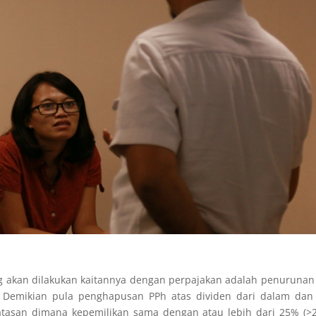
g akan dilakukan kaitannya dengan perpajakan adalah penurunan 
 Demikian pula penghapusan PPh atas dividen dari dalam dan 
batasan dimana
kepemilikan sama dengan atau lebih dari 25% (>