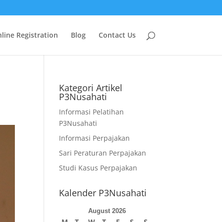
line Registration
Blog
Contact Us
Kategori Artikel
P3Nusahati
Informasi Pelatihan
P3Nusahati
Informasi Perpajakan
Sari Peraturan Perpajakan
Studi Kasus Perpajakan
Kalender P3Nusahati
August 2026
M
T
W
T
F
S
S