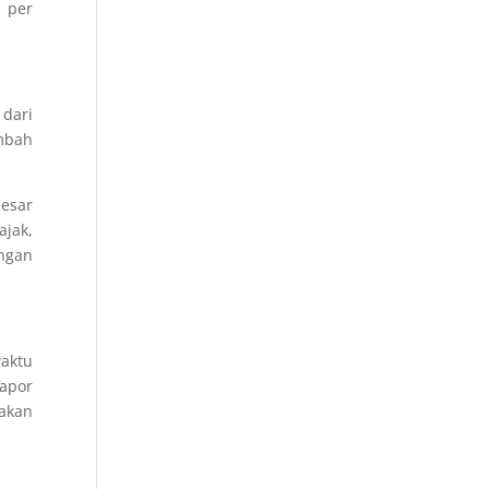
 per
dari
mbah
besar
ajak,
ngan
waktu
lapor
nakan